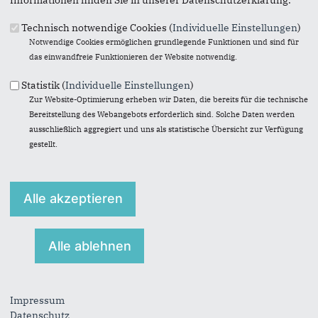
Originales Bild downloaden
Technisch notwendige Cookies (
Individuelle Einstellungen
)
Notwendige Cookies ermöglichen grundlegende Funktionen und sind für
« Zurück zur Galerie
das einwandfreie Funktionieren der Website notwendig.
Element 16 von 24
‹ Vorherige
|
Weiter »
Statistik (
Individuelle Einstellungen
)
Zur Website-Optimierung erheben wir Daten, die bereits für die technische
Bereitstellung des Webangebots erforderlich sind. Solche Daten werden
ausschließlich aggregiert und uns als statistische Übersicht zur Verfügung
gestellt.
Anschrift
Fußbereich
Swen Christian
Schulstr. 24
53343
Wachtberg
Telefon:
0151/29539539
E-Mail:
mail@swenchristian.de
Im Web
Impressum
Datenschutz